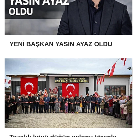
YENİ BAŞKAN YASİN AYAZ OLDU
Tozaklı köyü düğün salonu törenle