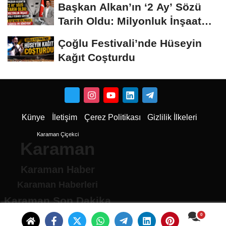
Başkan Alkan’ın ‘2 Ay’ Sözü
Tarih Oldu: Milyonluk İnşaat
Hâlâ...
Çoğlu Festivali’nde Hüseyin
Kağıt Coşturdu
Künye
İletişim
Çerez Politikası
Gizlilik İlkeleri
Karaman Çiçekci
Karaman
Karaman Haber
Karaman Haberleri
Karaman Son Dakika
Karaman son dakika Haberleri