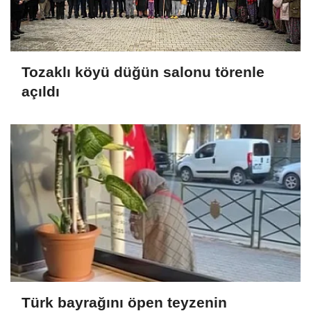
Tozaklı köyü düğün salonu törenle
açıldı
Türk bayrağını öpen teyzenin