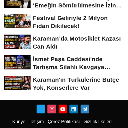
‘Emeğin Sömürülmesine İzin
Vermeyiz’...
Festival Geliriyle 2 Milyon
Fidan Dikilecek!
Karaman’da Motosiklet Kazası
Can Aldı
İsmet Paşa Caddesi'nde
Tartışma Silahlı Kavgaya
Dönüştü
Karaman'ın Türkülerine Bütçe
Yok, Konserlere Var
Künye
İletişim
Çerez Politikası
Gizlilik İlkeleri