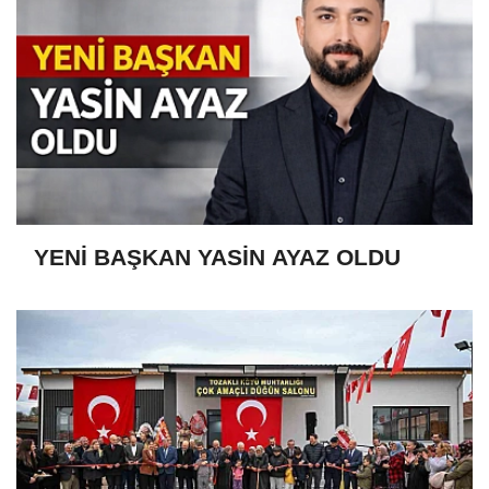
YENİ BAŞKAN YASİN AYAZ OLDU