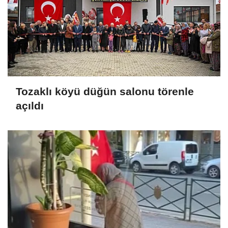
Tozaklı köyü düğün salonu törenle
açıldı