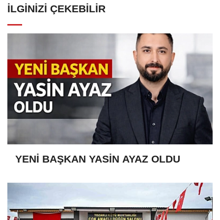
İLGINIZI ÇEKEBILIR
YENİ BAŞKAN YASİN AYAZ OLDU