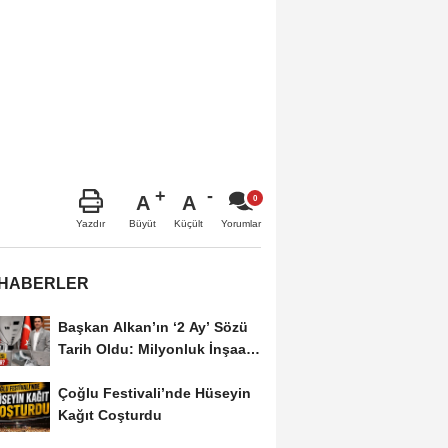
A
A
Büyüt
Küçült
Yazdır
Yorumlar
 HABERLER
Başkan Alkan’ın ‘2 Ay’ Sözü
Tarih Oldu: Milyonluk İnşaat
Hâlâ...
Çoğlu Festivali’nde Hüseyin
Kağıt Coşturdu