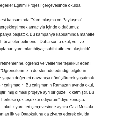
ğerler Eğitimi Projesi’ çerçevesinde okulda
rojesi kapsamında “Yardımlaşma ve Paylaşma”
gerçekleştirmek amacıyla içinde olduğumuz
ampanya başlattık. Bu kampanya kapsamında mahalle
ibi aileler belirlendi. Daha sonra okul, veli ve
oplanan yardımlar ihtiyaç sahibi ailelere ulaştırıldı”
retmenlerine, öğrenci ve velilerine teşekkür eden İl
“Öğrencilerimizin derslerinde edindiği bilgilerin
z yapan değerleri davranışa dönüştürerek yaşatmak
 bir çalışmadır. Bu çalışmanın Ramazan ayında okul,
eştirilmiş olması projeye ayrı bir güzellik katmıştır. Bu
n herkese çok teşekkür ediyorum” diye konuştu.
u, okul ziyaretleri çerçevesinde ayrıca Gazi Mustafa
anları İlk ve Ortaokulunu da ziyaret ederek okulda