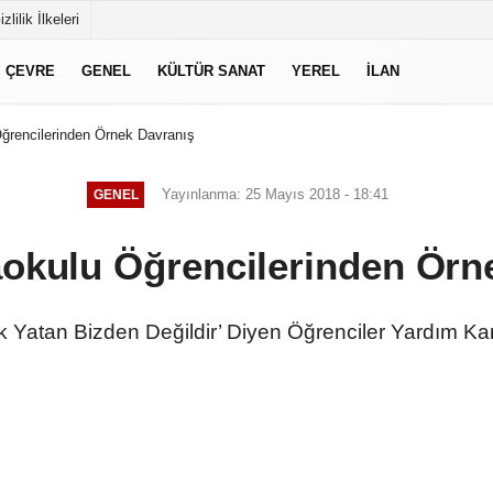
izlilik İlkeleri
ÇEVRE
GENEL
KÜLTÜR SANAT
YEREL
İLAN
Öğrencilerinden Örnek Davranış
Yayınlanma: 25 Mayıs 2018 - 18:41
GENEL
aokulu Öğrencilerinden Örn
 Yatan Bizden Değildir’ Diyen Öğrenciler Yardım K