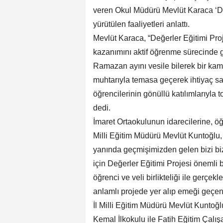
veren Okul Müdürü Mevlüt Karaca ‘De
yürütülen faaliyetleri anlattı.
Mevlüt Karaca, “Değerler Eğitimi P
kazanımını aktif öğrenme sürecinde 
Ramazan ayını vesile bilerek bir k
muhtarıyla temasa geçerek ihtiyaç sah
öğrencilerinin gönüllü katılımlarıyla t
dedi.
İmaret Ortaokulunun idarecilerine, öğ
Milli Eğitim Müdürü Mevlüt Kuntoğlu, 
yanında geçmişimizden gelen bizi bi
için Değerler Eğitimi Projesi önemli
öğrenci ve veli birlikteliği ile gerçekl
anlamlı projede yer alıp emeği geçe
İl Milli Eğitim Müdürü Mevlüt Kuntoğl
Kemal İlkokulu ile Fatih Eğitim Çalış