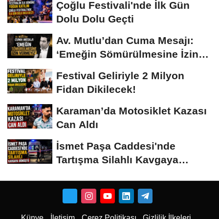
Çoğlu Festivali'nde İlk Gün
Dolu Dolu Geçti
Av. Mutlu’dan Cuma Mesajı:
‘Emeğin Sömürülmesine İzin
Vermeyiz’...
Festival Geliriyle 2 Milyon
Fidan Dikilecek!
Karaman’da Motosiklet Kazası
Can Aldı
İsmet Paşa Caddesi'nde
Tartışma Silahlı Kavgaya
Dönüştü
Künye
İletişim
Çerez Politikası
Gizlilik İlkeleri