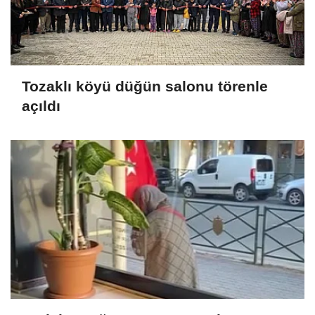
Tozaklı köyü düğün salonu törenle
açıldı