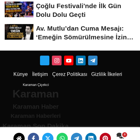
Çoğlu Festivali'nde İlk Gün
Dolu Dolu Geçti
Av. Mutlu’dan Cuma Mesajı:
‘Emeğin Sömürülmesine İzin
Vermeyiz’...
Künye
İletişim
Çerez Politikası
Gizlilik İlkeleri
Karaman Çiçekci
Karaman
Karaman Haber
Karaman Haberleri
Karaman Son Dakika
Karaman son dakika Haberleri