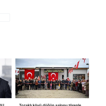
DU
Tozaklı köyü düğün salonu törenle