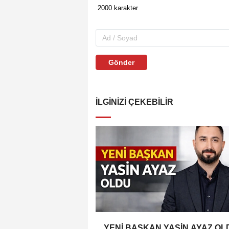
Gönder
İLGINIZI ÇEKEBILIR
YENİ BAŞKAN YASİN AYAZ OL