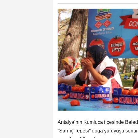
Antalya’nın Kumluca ilçesinde Beledi
“Sarnıç Tepesi” doğa yürüyüşü sonun