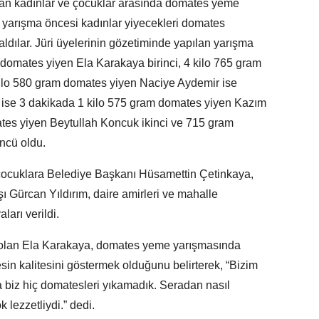
an kadınlar ve çocuklar arasında domates yeme
ğı yarışma öncesi kadınlar yiyecekleri domates
 aldılar. Jüri üyelerinin gözetiminde yapılan yarışma
domates yiyen Ela Karakaya birinci, 4 kilo 765 gram
 kilo 580 gram domates yiyen Naciye Aydemir ise
 ise 3 dakikada 1 kilo 575 gram domates yiyen Kazım
ates yiyen Beytullah Koncuk ikinci ve 715 gram
ncü oldu.
çocuklara Belediye Başkanı Hüsamettin Çetinkaya,
Gürcan Yıldırım, daire amirleri ve mahalle
ları verildi.
 olan Ela Karakaya, domates yeme yarışmasında
sin kalitesini göstermek olduğunu belirterek, “Bizim
a biz hiç domatesleri yıkamadık. Seradan nasıl
 lezzetliydi.” dedi.