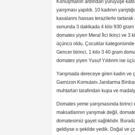
Konuşmanın ardından yürüyüşe katıl
yarışması yapıldı. 10 kadının yarıştı
kasalarını hassas terazilerle tartarak
sonunda 3 dakikada 4 kilo 930 gram 
domates yiyen Meral İlci ikinci ve 3
üçüncü oldu. Çocuklar kategorisinde
Gencer birinci, 1 kilo 3 40 gram dom
domates yiyen Yusuf Yıldırım ise üçü
Yarışmada dereceye giren kadın ve 
Garnizon Komutanı Jandarma Binbaşı 
muhtarları tarafından kupa ve madalya
Domates yeme yarışmasında birinci
maksatlarının yarışmak değil, domate
domatesimiz gayet sağlıklıdır. Burad
geldiyse o şekilde yedik. Doğal ve çok