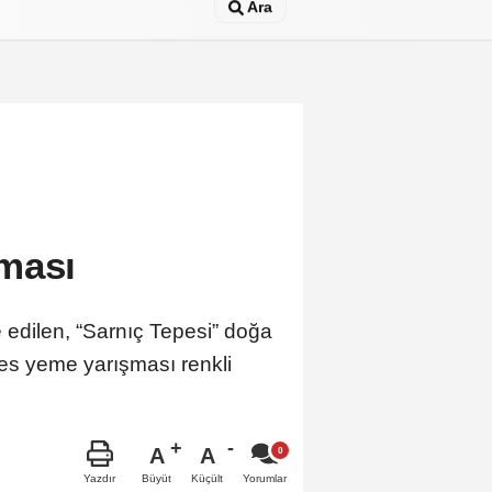
Ara
ması
 edilen, “Sarnıç Tepesi” doğa
es yeme yarışması renkli
A
A
Büyüt
Küçült
Yazdır
Yorumlar