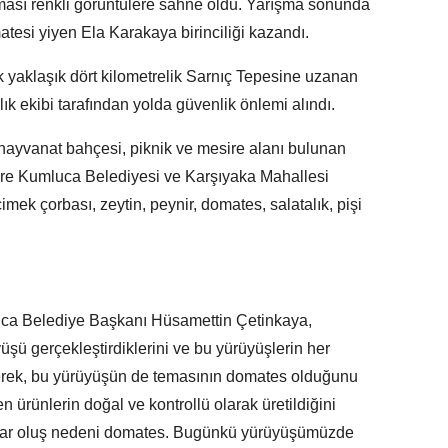
ması renkli görüntülere sahne oldu. Yarışma sonunda
esi yiyen Ela Karakaya birinciliği kazandı.
yaklaşık dört kilometrelik Sarnıç Tepesine uzanan
ık ekibi tarafından yolda güvenlik önlemi alındı.
hayvanat bahçesi, piknik ve mesire alanı bulunan
ere Kumluca Belediyesi ve Karşıyaka Mahallesi
mek çorbası, zeytin, peynir, domates, salatalık, pişi
ca Belediye Başkanı Hüsamettin Çetinkaya,
üşü gerçekleştirdiklerini ve bu yürüyüşlerin her
irterek, bu yürüyüşün de temasının domates olduğunu
 ürünlerin doğal ve kontrollü olarak üretildiğini
var oluş nedeni domates. Bugünkü yürüyüşümüzde