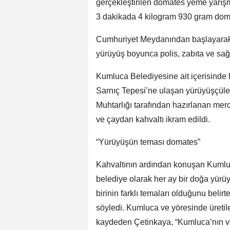
gerçekleştirilen domates yeme yarış
3 dakikada 4 kilogram 930 gram domat
Cumhuriyet Meydanından başlayarak 
yürüyüş boyunca polis, zabıta ve sağl
Kumluca Belediyesine ait içerisinde 
Sarnıç Tepesi’ne ulaşan yürüyüşçül
Muhtarlığı tarafından hazırlanan merci
ve çaydan kahvaltı ikram edildi.
“Yürüyüşün teması domates”
Kahvaltının ardından konuşan Kumlu
belediye olarak her ay bir doğa yürüy
birinin farklı temaları olduğunu bel
söyledi. Kumluca ve yöresinde üretilen
kaydeden Çetinkaya, “Kumluca’nın 