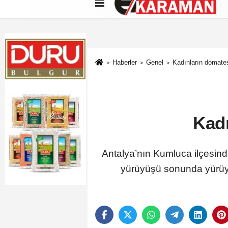
Künye
İletişim
Çerez Politikası
G
Haberler
Genel
Kadınların domate
Kad
Antalya’nın Kumluca ilçesind
yürüyüşü sonunda yürüyü