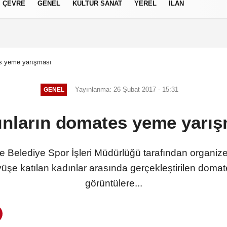
ÇEVRE
GENEL
KÜLTÜR SANAT
YEREL
İLAN
izlilik İlkeleri
s yeme yarışması
Yayınlanma: 26 Şubat 2017 - 15:31
GENEL
ınların domates yeme yarış
e Belediye Spor İşleri Müdürlüğü tarafından organize
şe katılan kadınlar arasında gerçekleştirilen domat
görüntülere...