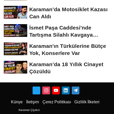
Karaman’da Motosiklet Kazası
Can Aldı
İsmet Paşa Caddesi'nde
Tartışma Silahlı Kavgaya
Dönüştü
Karaman'ın Türkülerine Bütçe
Yok, Konserlere Var
Karaman’da 18 Yıllık Cinayet
Çözüldü
Künye
İletişim
Çerez Politikası
Gizlilik İlkeleri
Karaman Çiçekci