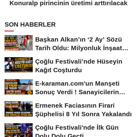
Konuralp pirincinin üretimi arttırılacak
SON HABERLER
Başkan Alkan’ın ‘2 Ay’ Sözü
Tarih Oldu: Milyonluk İnşaat
Hâlâ...
Çoğlu Festivali’nde Hüseyin
Kağıt Coşturdu
E-karaman.com'un Manşeti
Sonuç Verdi ! Sanayicilerin
İsyanı İşe...
Ermenek Faciasının Firari
Şüphelisi 8 Yıl Sonra Yakalandı
Çoğlu Festivali'nde İlk Gün
Dolu Dolu Geçti