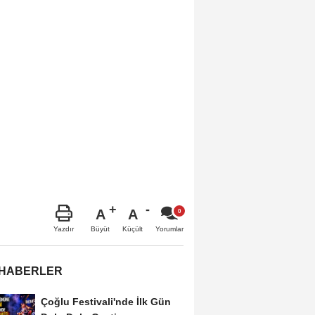
A
A
Büyüt
Küçült
Yazdır
Yorumlar
 HABERLER
Çoğlu Festivali'nde İlk Gün