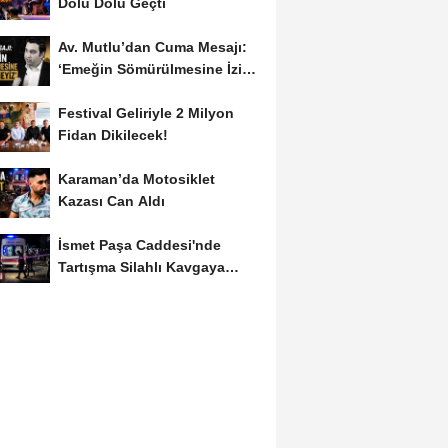
Dolu Dolu Geçti
Av. Mutlu’dan Cuma Mesajı:
‘Emeğin Sömürülmesine İzin
Vermeyiz’...
Festival Geliriyle 2 Milyon
Fidan Dikilecek!
Karaman’da Motosiklet
Kazası Can Aldı
İsmet Paşa Caddesi'nde
Tartışma Silahlı Kavgaya
Dönüştü