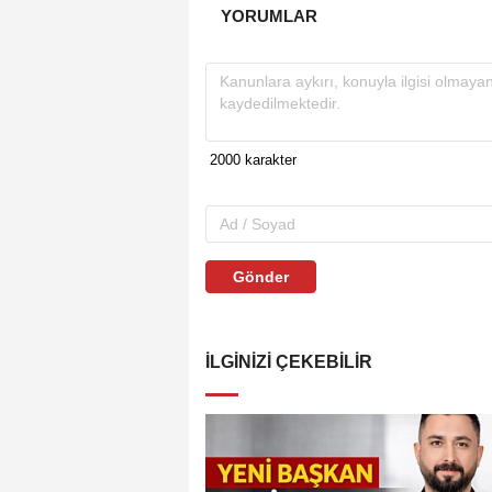
YORUMLAR
Gönder
İLGINIZI ÇEKEBILIR