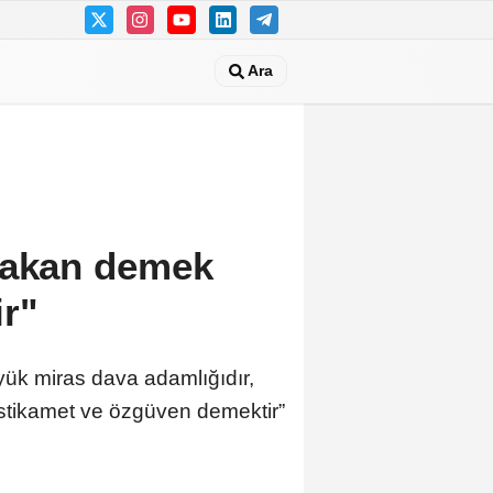
Ara
bakan demek
ir"
ük miras dava adamlığıdır,
 istikamet ve özgüven demektir”