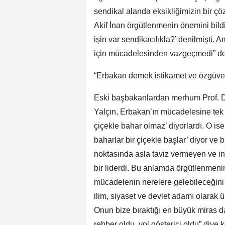
sendikal alanda eksikliğimizin bir
Akif İnan örgütlenmenin önemini bildi
işin var sendikacılıkla?’ denilmişti. 
için mücadelesinden vazgeçmedi” de
“Erbakan demek istikamet ve özgüve
Eski başbakanlardan merhum Prof. Dr.
Yalçın, Erbakan’ın mücadelesine tek 
çiçekle bahar olmaz’ diyorlardı. O i
baharlar bir çiçekle başlar’ diyor ve
noktasında asla taviz vermeyen ve in
bir liderdi. Bu anlamda örgütlenmenin 
mücadelenin nerelere gelebileceğin
ilim, siyaset ve devlet adamı olarak ü
Onun bize bıraktığı en büyük miras da
rehber oldu, yol gösterici oldu” diye 