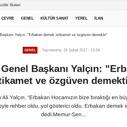
izlilik İlkeleri
ÇEVRE
GENEL
KÜLTÜR SANAT
YEREL
İLAN
aşkanı Yalçın: "Erbakan demek istikamet ve özgüven demektir"
Yayınlanma: 26 Şubat 2017 - 13:54
GENEL
Genel Başkanı Yalçın: "Er
tikamet ve özgüven demekt
li Yalçın, “Erbakan Hocamızın bize bıraktığı en büy
üyle rehber oldu, yol gösterici oldu. Erbakan demek
dedi.Memur-Sen...