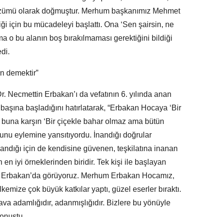
 çözümü olarak doğmuştur. Merhum başkanımız Mehmet
ği için bu mücadeleyi başlattı. Ona ‘Sen şairsin, ne
Ama o bu alanın boş bırakılmaması gerektiğini bildiği
di.
n demektir”
 Necmettin Erbakan’ı da vefatının 6. yılında anan
başına başladığını hatırlatarak, “Erbakan Hocaya ‘Bir
se buna karşın ‘Bir çiçekle bahar olmaz ama bütün
 bunu eylemine yansıtıyordu. İnandığı doğrular
andığı için de kendisine güvenen, teşkilatına inanan
en iyi örneklerinden biridir. Tek kişi ile başlayan
i Erbakan’da görüyoruz. Merhum Erbakan Hocamız,
lkemize çok büyük katkılar yaptı, güzel eserler bıraktı.
va adamlığıdır, adanmışlığıdır. Bizlere bu yönüyle
konuştu.