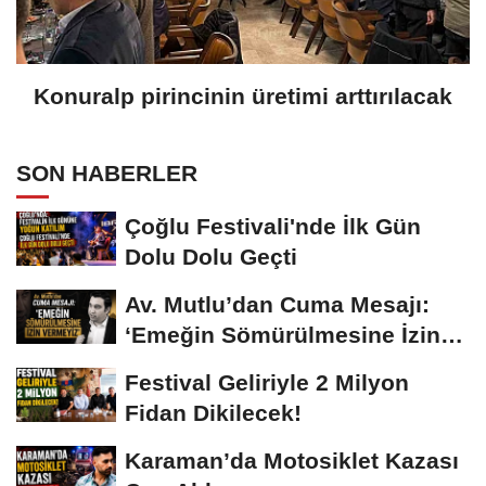
Konuralp pirincinin üretimi arttırılacak
SON HABERLER
Çoğlu Festivali'nde İlk Gün
Dolu Dolu Geçti
Av. Mutlu’dan Cuma Mesajı:
‘Emeğin Sömürülmesine İzin
Vermeyiz’...
Festival Geliriyle 2 Milyon
Fidan Dikilecek!
Karaman’da Motosiklet Kazası