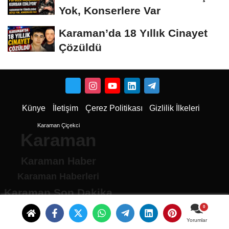
Yok, Konserlere Var
Karaman’da 18 Yıllık Cinayet
Çözüldü
Künye
İletişim
Çerez Politikası
Gizlilik İlkeleri
Karaman Çiçekci
Karaman
Karaman Haber
Karaman Haberleri
Karaman Son Dakika
Karaman son dakika Haberleri
Karamandan haberler
Yorumlar