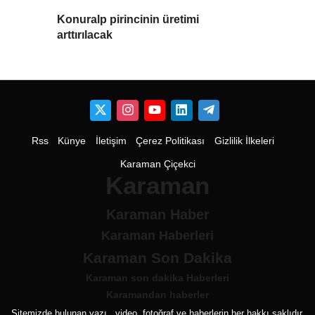
Konuralp pirincinin üretimi
arttırılacak
Rss
Künye
İletişim
Çerez Politikası
Gizlilik İlkeleri
Karaman Çiçekci
Karaman
Karaman Haber
Karaman Haberleri
Karaman Son Dakika
Karaman son dakika Haberleri
Karamandan haberler
Sitemizde bulunan yazı , video, fotoğraf ve haberlerin her hakkı saklıdır.