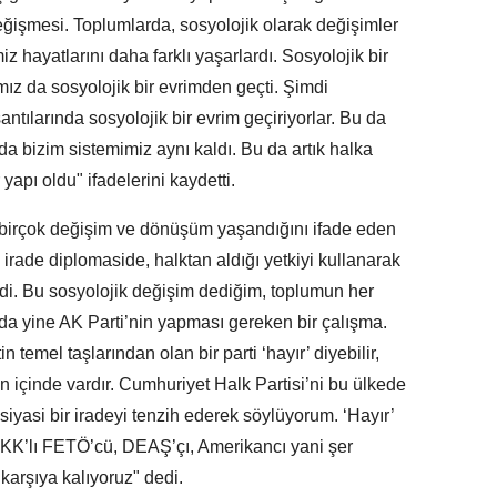
işmesi. Toplumlarda, sosyolojik olarak değişimler
z hayatlarını daha farklı yaşarlardı. Sosyolojik bir
ız da sosyolojik bir evrimden geçti. Şimdi
ntılarında sosyolojik bir evrim geçiriyorlar. Bu da
a bizim sistemimiz aynı kaldı. Bu da artık halka
yapı oldu" ifadelerini kaydetti.
da birçok değişim ve dönüşüm yaşandığını ifade eden
i irade diplomaside, halktan aldığı yetkiyi kullanarak
di. Bu sosyolojik değişim dediğim, toplumun her
da yine AK Parti’nin yapması gereken bir çalışma.
 temel taşlarından olan bir parti ‘hayır’ diyebilir,
in içinde vardır. Cumhuriyet Halk Partisi’ni bu ülkede
iyasi bir iradeyi tenzih ederek söylüyorum. ‘Hayır’
PKK’lı FETÖ’cü, DEAŞ’çı, Amerikancı yani şer
ı karşıya kalıyoruz" dedi.