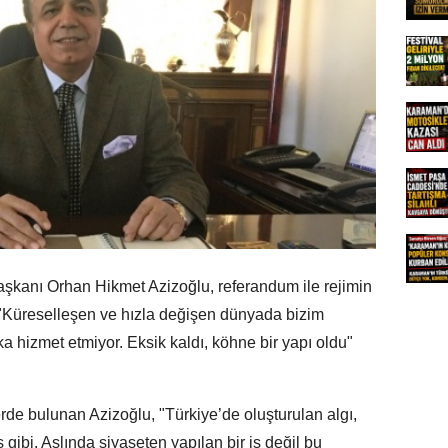
aşkanı Orhan Hikmet Azizoğlu, referandum ile rejimin
k, "Küreselleşen ve hızla değişen dünyada bizim
ka hizmet etmiyor. Eksik kaldı, köhne bir yapı oldu"
rde bulunan Azizoğlu, "Türkiye’de oluşturulan algı,
 gibi. Aslında siyaseten yapılan bir iş değil bu