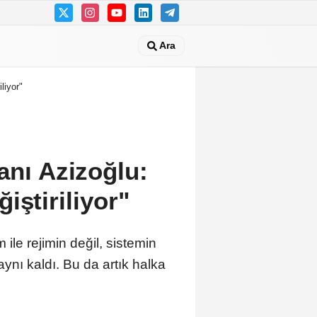
Ara
liyor"
anı Azizoğlu:
iştiriliyor"
le rejimin değil, sistemin
ynı kaldı. Bu da artık halka