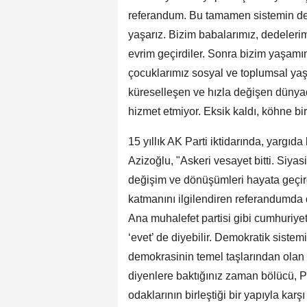
referandum. Bu tamamen sistemin değ
yaşarız. Bizim babalarımız, dedelerimi
evrim geçirdiler. Sonra bizim yaşamım
çocuklarımız sosyal ve toplumsal yaşa
küreselleşen ve hızla değişen dünyad
hizmet etmiyor. Eksik kaldı, köhne bir 
15 yıllık AK Parti iktidarında, yargı
Azizoğlu, "Askeri vesayet bitti. Siyas
değişim ve dönüşümleri hayata geçir
katmanını ilgilendiren referandumda 
Ana muhalefet partisi gibi cumhuriyetin
‘evet’ de diyebilir. Demokratik sistem
demokrasinin temel taşlarından olan s
diyenlere baktığınız zaman bölücü, 
odaklarının birleştiği bir yapıyla karş