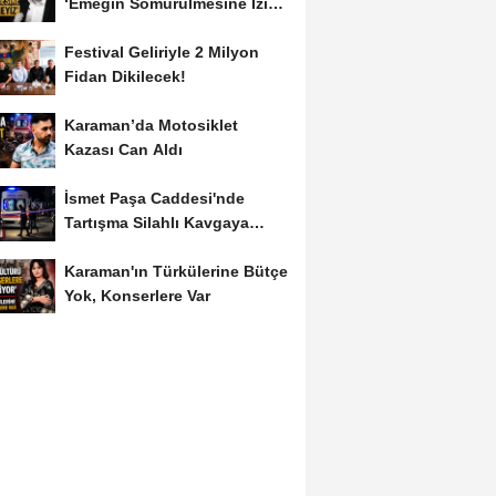
‘Emeğin Sömürülmesine İzin
Vermeyiz’...
Festival Geliriyle 2 Milyon
Fidan Dikilecek!
Karaman’da Motosiklet
Kazası Can Aldı
İsmet Paşa Caddesi'nde
Tartışma Silahlı Kavgaya
Dönüştü
Karaman'ın Türkülerine Bütçe
Yok, Konserlere Var