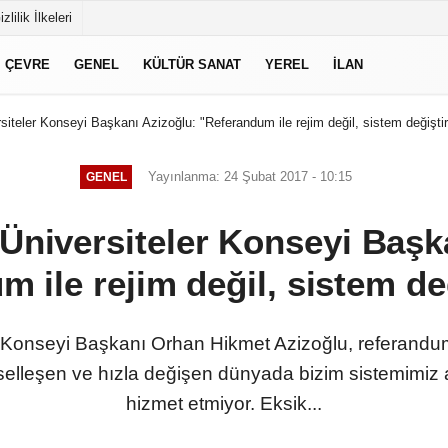
izlilik İlkeleri
ÇEVRE
GENEL
KÜLTÜR SANAT
YEREL
İLAN
siteler Konseyi Başkanı Azizoğlu: "Referandum ile rejim değil, sistem değiştiri
Yayınlanma: 24 Şubat 2017 - 10:15
GENEL
 Üniversiteler Konseyi Başk
 ile rejim değil, sistem değ
r Konseyi Başkanı Orhan Hikmet Azizoğlu, referandum i
reselleşen ve hızla değişen dünyada bizim sistemimiz a
hizmet etmiyor. Eksik...