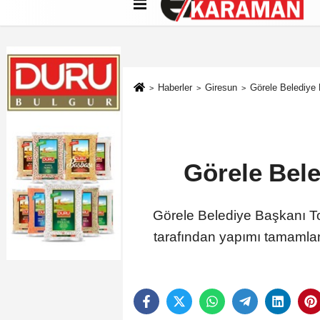
Künye
İletişim
Çerez Politikası
G
Haberler
Giresun
Görele Belediye 
Görele Bele
Görele Belediye Başkanı To
tarafından yapımı tamamlana