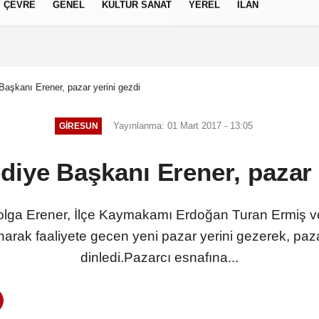
ÇEVRE
GENEL
KÜLTÜR SANAT
YEREL
İLAN
izlilik İlkeleri
Başkanı Erener, pazar yerini gezdi
Yayınlanma: 01 Mart 2017 - 13:05
GIRESUN
diye Başkanı Erener, pazar 
lga Erener, İlçe Kaymakamı Erdoğan Turan Ermiş ve
rak faaliyete gecen yeni pazar yerini gezerek, pazarcı
dinledi.Pazarcı esnafına...