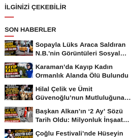
İLGINIZI ÇEKEBILIR
SON HABERLER
Sopayla Lüks Araca Saldıran
N.B.'nin Görüntüleri Sosyal
Medyayı...
Karaman’da Kayıp Kadın
Ormanlık Alanda Ölü Bulundu
Hilal Çelik ve Ümit
Güvenoğlu’nun Mutluluğuna
Safiye Soyman ve...
Başkan Alkan’ın ‘2 Ay’ Sözü
Tarih Oldu: Milyonluk İnşaat
Hâlâ...
Çoğlu Festivali’nde Hüseyin