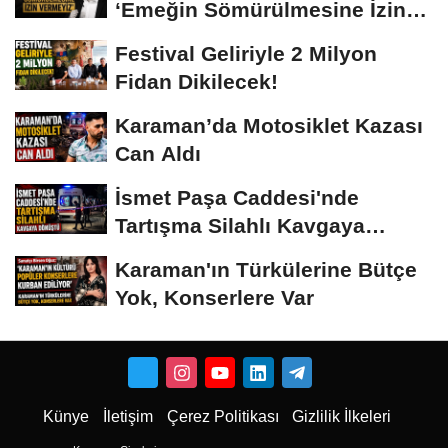
‘Emeğin Sömürülmesine İzin
Vermeyiz’...
Festival Geliriyle 2 Milyon
Fidan Dikilecek!
Karaman’da Motosiklet Kazası
Can Aldı
İsmet Paşa Caddesi'nde
Tartışma Silahlı Kavgaya
Dönüştü
Karaman'ın Türkülerine Bütçe
Yok, Konserlere Var
Künye
İletişim
Çerez Politikası
Gizlilik İlkeleri