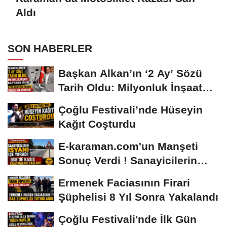
Aldı
SON HABERLER
Başkan Alkan’ın ‘2 Ay’ Sözü
Tarih Oldu: Milyonluk İnşaat
Hâlâ...
Çoğlu Festivali’nde Hüseyin
Kağıt Coşturdu
E-karaman.com'un Manşeti
Sonuç Verdi ! Sanayicilerin
İsyanı İşe...
Ermenek Faciasının Firari
Şüphelisi 8 Yıl Sonra Yakalandı
Çoğlu Festivali'nde İlk Gün