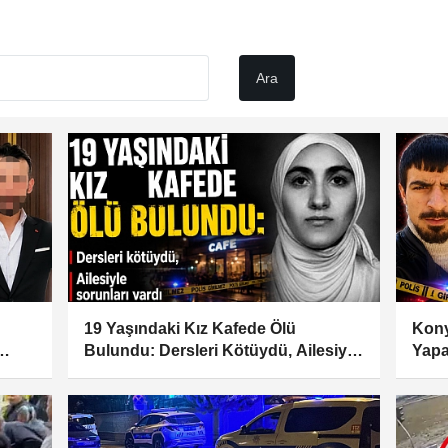
19 Yaşındaki Kız Kafede Ölü
Kony
Bulundu: Dersleri Kötüydü, Ailesiyle
Yapa
Sorunları Vardı
Bıça