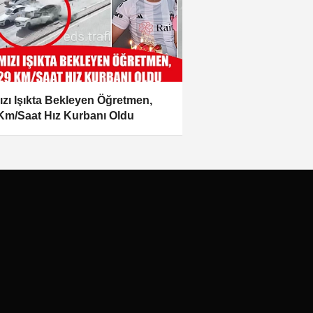
ızı Işıkta Bekleyen Öğretmen,
Km/Saat Hız Kurbanı Oldu