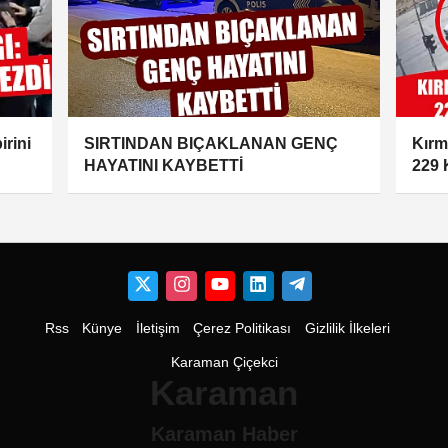
irini
SIRTINDAN BIÇAKLANAN GENÇ
Kırm
HAYATINI KAYBETTİ
229 
Rss
Künye
İletişim
Çerez Politikası
Gizlilik İlkeleri
Karaman Çiçekci
Karaman
Karaman Haber