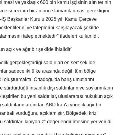
ilmesi ve yaklaşık 600 bin kamu işçisinin alın terinin
leşme sürecinin bir an önce tamamlanması gerektiğini
-İŞ Başkanlar Kurulu 2025 yılı Kamu Çerçeve
klentilerini ve taleplerini karşılayacak şekilde
lanmasını talep etmektedir" ifadeleri kullanıldı.
un açık ve ağır bir şekilde ihlalidir"
elik gerçekleştirdiği saldırıları en sert şekilde
rılar sadece iki ülke arasında değil, tüm bölge
idi oluşturmakta; Ortadoğu'da barış umutlarını
de sürdürdüğü insanlık dışı saldırıların ve soykırımların
eştirilen bu yeni saldırılar, uluslararası hukukun açık
bu saldırıların ardından ABD İran'a yönelik ağır bir
santrali vurduğunu açıklamıştır. Bölgedeki krizi
saldırıları kınıyoruz" değerlendirilmesine yer verildi.
 işçi sınıfının ve sendikal hareketinin yanındayız"