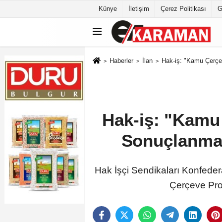
Künye
İletişim
Çerez Politikası
G
Haberler
İlan
Hak-iş: "Kamu Çerçev
Hak-iş: "Kamu 
Sonuçlanması
Hak İşçi Sendikaları Konfede
Çerçeve Prot