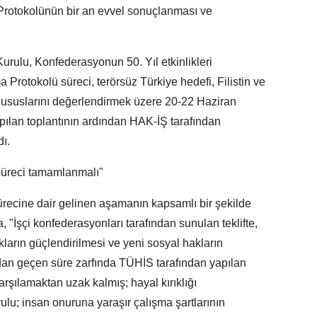
rotokolünün bir an evvel sonuçlanması ve
ulu, Konfederasyonun 50. Yıl etkinlikleri
otokolü süreci, terörsüz Türkiye hedefi, Filistin ve
ı hususlarını değerlendirmek üzere 20-22 Haziran
apılan toplantının ardından HAK-İŞ tarafından
dı.
üreci tamamlanmalı"
ecine dair gelinen aşamanın kapsamlı bir şekilde
a, "İşçi konfederasyonları tarafından sunulan teklifte,
kların güçlendirilmesi ve yeni sosyal hakların
adan geçen süre zarfında TÜHİS tarafından yapılan
 karşılamaktan uzak kalmış; hayal kırıklığı
lu; insan onuruna yaraşır çalışma şartlarının