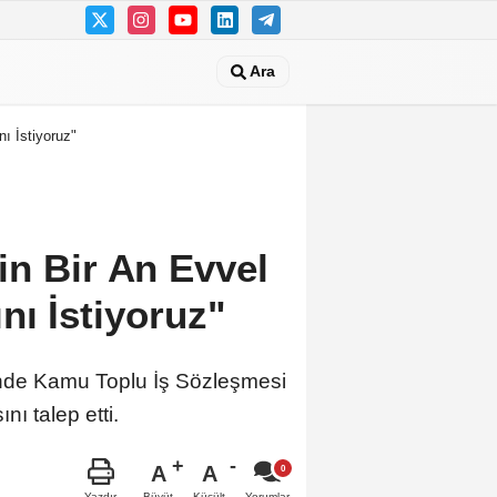
Ara
ı İstiyoruz"
in Bir An Evvel
nı İstiyoruz"
inde Kamu Toplu İş Sözleşmesi
ı talep etti.
A
A
Büyüt
Küçült
Yazdır
Yorumlar