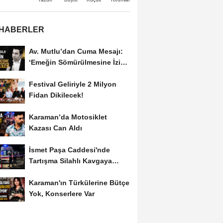
 HABERLER
Av. Mutlu’dan Cuma Mesajı:
‘Emeğin Sömürülmesine İzin
Vermeyiz’...
Festival Geliriyle 2 Milyon
Fidan Dikilecek!
Karaman’da Motosiklet
Kazası Can Aldı
İsmet Paşa Caddesi'nde
Tartışma Silahlı Kavgaya
Dönüştü
Karaman'ın Türkülerine Bütçe
Yok, Konserlere Var