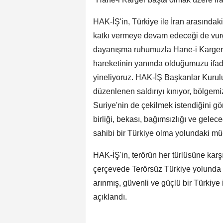
HAK-İŞ'in, Türkiye ile İran arasındaki
katkı vermeye devam edeceği de vur
dayanışma ruhumuzla Hane-i Karger ba
hareketinin yanında olduğumuzu ifade
yineliyoruz. HAK-İŞ Başkanlar Kurulu
düzenlenen saldırıyı kınıyor, bölgemiz
Suriye'nin de çekilmek istendiğini g
birliği, bekası, bağımsızlığı ve gelec
sahibi bir Türkiye olma yolundaki müc
HAK-İŞ'in, terörün her türlüsüne karş
çerçevede Terörsüz Türkiye yolunda a
arınmış, güvenli ve güçlü bir Türkiye 
açıklandı.