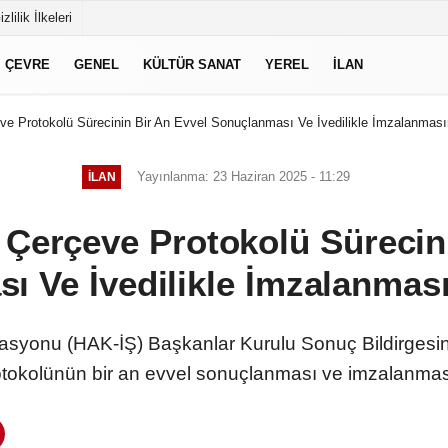
izlilik İlkeleri
ÇEVRE
GENEL
KÜLTÜR SANAT
YEREL
İLAN
e Protokolü Sürecinin Bir An Evvel Sonuçlanması Ve İvedilikle İmzalanmasın
Yayınlanma: 23 Haziran 2025 - 11:29
İLAN
Çerçeve Protokolü Sürecin
 Ve İvedilikle İmzalanması
rasyonu (HAK-İŞ) Başkanlar Kurulu Sonuç Bildirges
okolünün bir an evvel sonuçlanması ve imzalanmasın