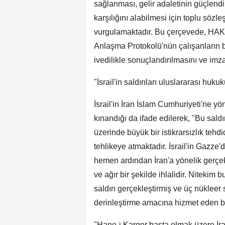
sağlanması, gelir adaletinin güçlendir
karşılığını alabilmesi için toplu söz
vurgulamaktadır. Bu çerçevede, HAK
Anlaşma Protokolü'nün çalışanların be
ivedilikle sonuçlandırılmasını ve imza
"İsrail'in saldırıları uluslararası hukuk
İsrail'in İran İslam Cumhuriyeti'ne yön
kınandığı da ifade edilerek, "Bu saldı
üzerinde büyük bir istikrarsızlık tehd
tehlikeye atmaktadır. İsrail'in Gazze'
hemen ardından İran'a yönelik gerçekl
ve ağır bir şekilde ihlalidir. Nitekim 
saldırı gerçekleştirmiş ve üç nükleer 
derinleştirme amacına hizmet eden bu 
"Hane-i Karger başta olmak üzere İran