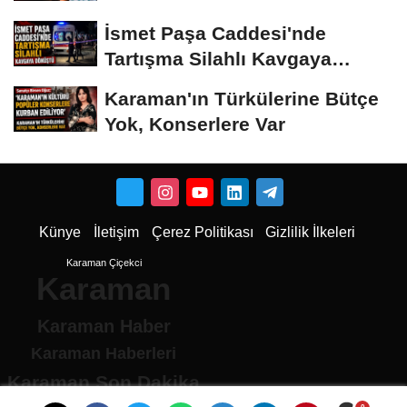
İsmet Paşa Caddesi'nde
Tartışma Silahlı Kavgaya
Dönüştü
Karaman'ın Türkülerine Bütçe
Yok, Konserlere Var
Künye
İletişim
Çerez Politikası
Gizlilik İlkeleri
Karaman Çiçekci
Karaman
Karaman Haber
Karaman Haberleri
Karaman Son Dakika