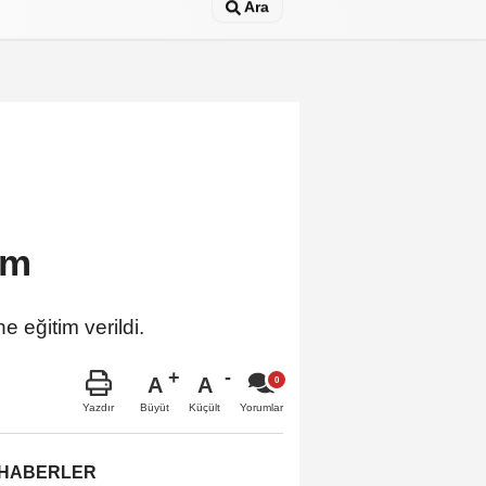
Ara
im
e eğitim verildi.
A
A
Büyüt
Küçült
Yazdır
Yorumlar
 HABERLER