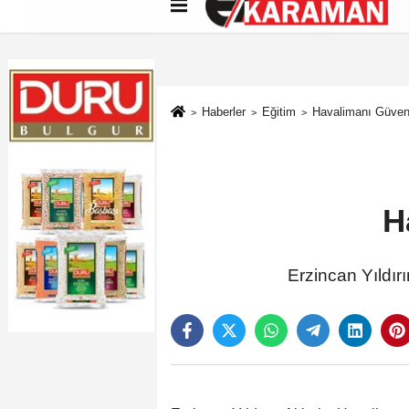
Künye
İletişim
Çerez Politikası
G
Haberler
Eğitim
Havalimanı Güvenl
H
Erzincan Yıldırı