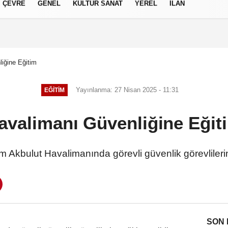
ÇEVRE
GENEL
KÜLTÜR SANAT
YEREL
İLAN
izlilik İlkeleri
iğine Eğitim
Yayınlanma: 27 Nisan 2025 - 11:31
EĞITIM
avalimanı Güvenliğine Eğit
m Akbulut Havalimanında görevli güvenlik görevlilerin
SON