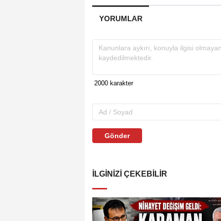
YORUMLAR
Gönder
İLGINIZI ÇEKEBILIR