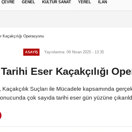
ÇEVRE
GENEL
KÜLTÜR SANAT
YEREL
İLAN
izlilik İlkeleri
ser Kaçakçılığı Operasyonu
Yayınlanma: 09 Nisan 2025 - 13:35
ASAYIŞ
a Tarihi Eser Kaçakçılığı Op
 Kaçakçılık Suçları ile Mücadele kapsamında gerçekle
onucunda çok sayıda tarihi eser gün yüzüne çıkarıld