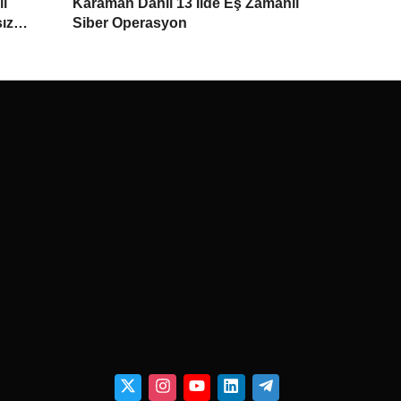
lı
Karaman Dahil 13 İlde Eş Zamanlı
ız
Siber Operasyon