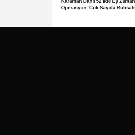
Karaman Dahil 52 İlde Eş Zaman
Operasyon: Çok Sayıda Ruhsats
Silah Ele Geçirildi