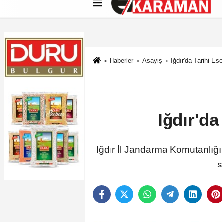
Künye
İletişim
Çerez Politikası
G
Haberler
Asayiş
Iğdır'da Tarihi E
Iğdır'd
Iğdır İl Jandarma Komutanlığı,
s