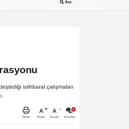
Ara
erasyonu
ştirdiği istihbarat çalışmaları
ı.
A
A
Büyüt
Küçült
Yazdır
Yorumlar