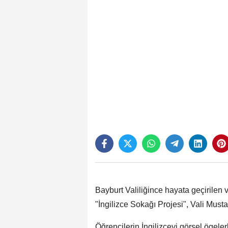
Bayburt Valiliğince hayata geçirilen
"İngilizce Sokağı Projesi", Vali Must
Öğrencilerin İngilizceyi görsel ögel