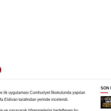
SON
 ve ilk uygulaması Cumhuriyet İlkokulunda yapılan
afa Eldivan tarafından yerinde incelendi.
erle ve yaşayarak öğrenmelerini hedefleyen bu