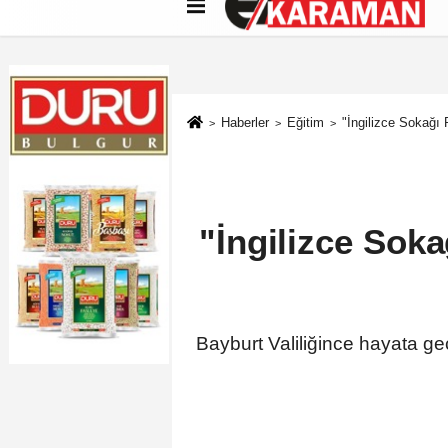
Künye
İletişim
Çerez Politikası
G
Haberler
Eğitim
"İngilizce Sokağı 
"İngilizce Soka
Bayburt Valiliğince hayata ge