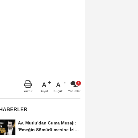
A
A
Büyüt
Küçült
Yazdır
Yorumlar
 HABERLER
Av. Mutlu’dan Cuma Mesajı:
‘Emeğin Sömürülmesine İzin
Vermeyiz’...