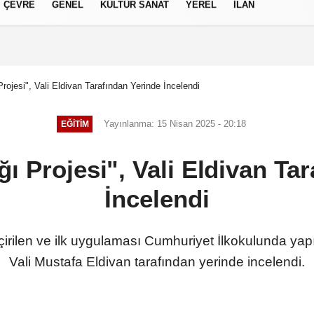
ÇEVRE
GENEL
KÜLTÜR SANAT
YEREL
İLAN
izlilik İlkeleri
Projesi", Vali Eldivan Tarafından Yerinde İncelendi
Yayınlanma: 15 Nisan 2025 - 20:18
EĞITIM
ğı Projesi", Vali Eldivan Ta
İncelendi
çirilen ve ilk uygulaması Cumhuriyet İlkokulunda yapıl
Vali Mustafa Eldivan tarafından yerinde incelendi.