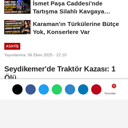
İsmet Paşa Caddesi'nde
Tartışma Silahlı Kavgaya
Dönüştü
Karaman'ın Türkülerine Bütçe
Yok, Konserlere Var
ASAYIŞ
Yayınlanma: 06 Ekim 2025 - 22:10
Seydikemer'de Traktör Kazası: 1
Ölü
Muğla'nın Seydikemer ilçesi Eşen
Yorumlar
Yorumlar
Yorumlar
Mahallesi'nde meydana gelen traktör
kazasında 77 yaşındaki Bayram Keskin
hayatını kaybetti.