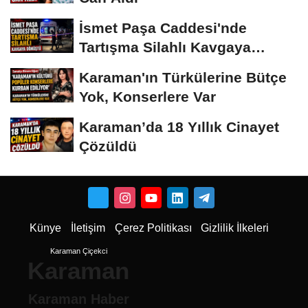
İsmet Paşa Caddesi'nde
Tartışma Silahlı Kavgaya
Dönüştü
Karaman'ın Türkülerine Bütçe
Yok, Konserlere Var
Karaman’da 18 Yıllık Cinayet
Çözüldü
Künye
İletişim
Çerez Politikası
Gizlilik İlkeleri
Karaman Çiçekci
Karaman
Karaman Haber