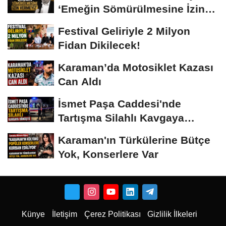
‘Emeğin Sömürülmesine İzin
Vermeyiz’...
Festival Geliriyle 2 Milyon
Fidan Dikilecek!
Karaman’da Motosiklet Kazası
Can Aldı
İsmet Paşa Caddesi'nde
Tartışma Silahlı Kavgaya
Dönüştü
Karaman'ın Türkülerine Bütçe
Yok, Konserlere Var
Künye
İletişim
Çerez Politikası
Gizlilik İlkeleri