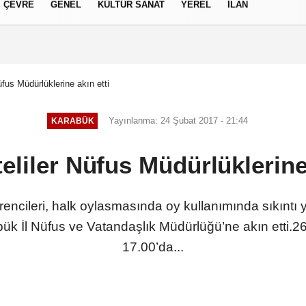
ÇEVRE
GENEL
KÜLTÜR SANAT
YEREL
İLAN
izlilik İlkeleri
üfus Müdürlüklerine akın etti
Yayınlanma: 24 Şubat 2017 - 21:44
KARABÜK
teliler Nüfus Müdürlüklerine 
rencileri, halk oylasmasında oy kullanımında sıkıntı 
abük İl Nüfus ve Vatandaşlık Müdürlüğü’ne akın etti.
17.00’da...