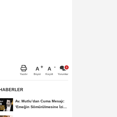
A
A
Büyüt
Küçült
Yazdır
Yorumlar
 HABERLER
Av. Mutlu’dan Cuma Mesajı:
‘Emeğin Sömürülmesine İzin
Vermeyiz’...