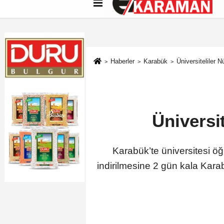
Künye
İletişim
Çerez Politikası
G
Haberler
Karabük
Üniversiteliler N
Üniversi
Karabük’te üniversitesi öğ
indirilmesine 2 gün kala Kar