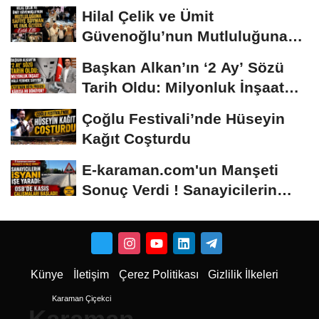
Hilal Çelik ve Ümit
Güvenoğlu’nun Mutluluğuna
Safiye Soyman ve...
Başkan Alkan’ın ‘2 Ay’ Sözü
Tarih Oldu: Milyonluk İnşaat
Hâlâ...
Çoğlu Festivali’nde Hüseyin
Kağıt Coşturdu
E-karaman.com'un Manşeti
Sonuç Verdi ! Sanayicilerin
İsyanı İşe...
Künye
İletişim
Çerez Politikası
Gizlilik İlkeleri
Karaman Çiçekci
Karaman