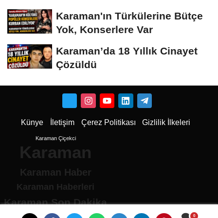
Dönüştü
Karaman'ın Türkülerine Bütçe
Yok, Konserlere Var
Karaman’da 18 Yıllık Cinayet
Çözüldü
Künye
İletişim
Çerez Politikası
Gizlilik İlkeleri
Karaman Çiçekci
Karaman
Karaman Haber
Karaman Haberleri
Karaman Son Dakika
Karaman son dakika Haberleri