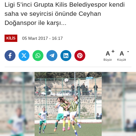
Ligi 5’inci Grupta Kilis Belediyespor kendi
saha ve seyircisi önünde Ceyhan
Doğanspor ile karşı...
05 Mart 2017 - 16:17
KILIS
A
A
Büyüt
Küçült