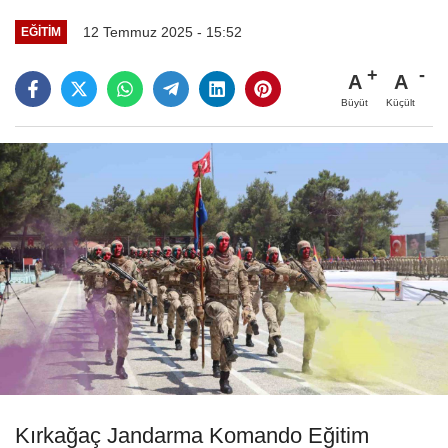
12 Temmuz 2025 - 15:52
EĞITIM
A
A
Büyüt
Küçült
Kırkağaç Jandarma Komando Eğitim