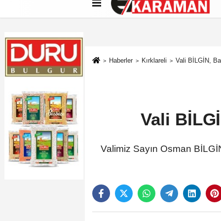
Künye
İletişim
Çerez Politikası
G
Haberler
Kırklareli
Vali BİLGİN, Ba
Vali BİLG
Valimiz Sayın Osman BİLGİN