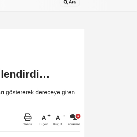
Ara
llendirdi…
ı göstererek dereceye giren
A
A
Büyüt
Küçült
Yazdır
Yorumlar