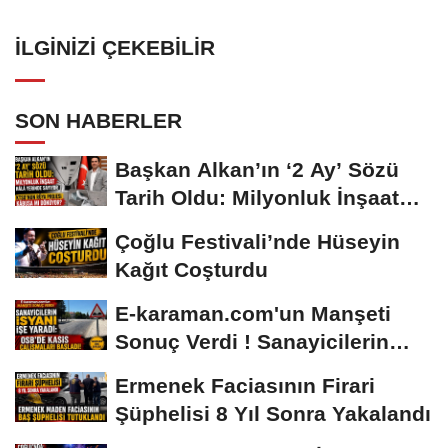
İLGINIZI ÇEKEBILIR
SON HABERLER
Başkan Alkan’ın ‘2 Ay’ Sözü
Tarih Oldu: Milyonluk İnşaat
Hâlâ...
Çoğlu Festivali’nde Hüseyin
Kağıt Coşturdu
E-karaman.com'un Manşeti
Sonuç Verdi ! Sanayicilerin
İsyanı İşe...
Ermenek Faciasının Firari
Şüphelisi 8 Yıl Sonra Yakalandı