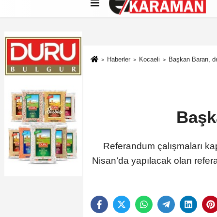
Künye
İletişim
Çerez Politikası
G
Haberler
Kocaeli
Başkan Baran, de
Başk
Referandum çalışmaları ka
Nisan’da yapılacak olan ref