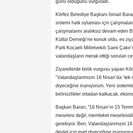
günü olduğunu vurguladı.
Körfez Belediye Başkanı İsmail Bara
sistemi halk oylaması için çalışmal
çalışmalarını aralıksız devam eden 
Kültür Derneği’ne konuk oldu, ev ziya
Parti Kocaeli Milletvekili Sami Çakır’
vatandaşların merak ettiği soruları c
Ziyaretlerde birlik vurgusu yapan Kö
"Vatandaşlarımızın 16 Nisan’da ’tek mi
diyeceğine inanıyorum. Yeni sistemle 
belirsizlikler ortadan kalkacak, eko
Başkan Baran, “16 Nisan’ın 15 Tem
meselesi değil, memleket meselesidir
gerekiyor. Ben, Vatandaşlarımızın 16 
devlet için evet diyeceğine inanıyorum