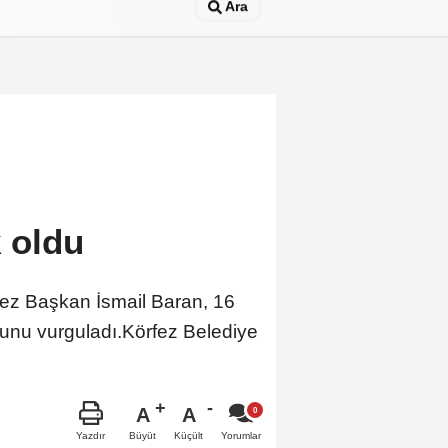
Ara
 oldu
ez Başkan İsmail Baran, 16
nu vurguladı.Körfez Belediye
A
A
Büyüt
Küçült
Yazdır
Yorumlar