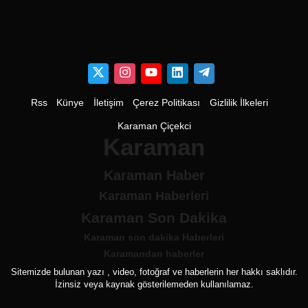
Rss
Künye
İletişim
Çerez Politikası
Gizlilik İlkeleri
Karaman Çiçekci
Karaman
Karaman Haber
Karaman Haberleri
Karaman Son Dakika
Karaman son dakika Haberleri
Karamandan haberler
Sitemizde bulunan yazı , video, fotoğraf ve haberlerin her hakkı saklıdır.
İzinsiz veya kaynak gösterilemeden kullanılamaz.