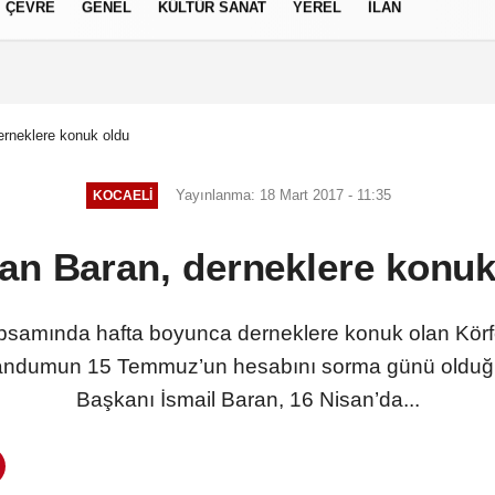
ÇEVRE
GENEL
KÜLTÜR SANAT
YEREL
İLAN
izlilik İlkeleri
rneklere konuk oldu
Yayınlanma: 18 Mart 2017 - 11:35
KOCAELI
an Baran, derneklere konuk
psamında hafta boyunca derneklere konuk olan Körf
erandumun 15 Temmuz’un hesabını sorma günü olduğu
Başkanı İsmail Baran, 16 Nisan’da...