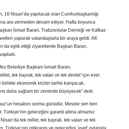
n, 16 Nisan’da yapılacak olan Cumhurbaşkanlığı
arına ara vermeden devam ediyor. Hafta boyunca
Başkan İsmail Baran, Trabzonlular Derneği ve Kafkas
retleri yaparak vatandaşlarla bir araya geldi. AK
ın da eşlik ettiği ziyaretlerde Başkan Baran,
evapladı.
rfez Belediye Başkanı İsmail Baran,
llet, tek bayrak, tek vatan ve tek devlet’ için evet
birlikte ekonomik krizler tarihe karışacak,
nomi daha sağlam bir zeminde büyüyecek” dedi.
muz’un hesabını sorma günüdür. Mesele sen ben
. Türkiye’nin geleceğini garanti altına almamız
Nisan’da tek millet, tek bayrak, tek vatan ve tek
. Türkiye’nin istikrarını ve geleceğini ’evet’ oylarıyla