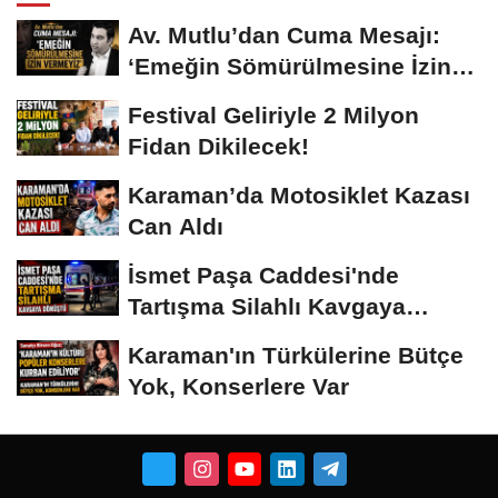
Av. Mutlu’dan Cuma Mesajı:
‘Emeğin Sömürülmesine İzin
Vermeyiz’...
Festival Geliriyle 2 Milyon
Fidan Dikilecek!
Karaman’da Motosiklet Kazası
Can Aldı
İsmet Paşa Caddesi'nde
Tartışma Silahlı Kavgaya
Dönüştü
Karaman'ın Türkülerine Bütçe
Yok, Konserlere Var