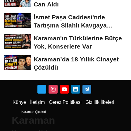
Can Aldı
İsmet Paşa Caddesi'nde
Tartışma Silahlı Kavgaya
Dönüştü
Karaman'ın Türkülerine Bütçe
Yok, Konserlere Var
Karaman’da 18 Yıllık Cinayet
Çözüldü
Künye
İletişim
Çerez Politikası
Gizlilik İlkeleri
Karaman Çiçekci
Karaman