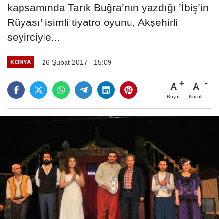
kapsamında Tarık Buğra’nın yazdığı ’İbiş’in
Rüyası’ isimli tiyatro oyunu, Akşehirli
seyirciyle...
26 Şubat 2017 - 15:09
KONYA
A
A
Büyüt
Küçült