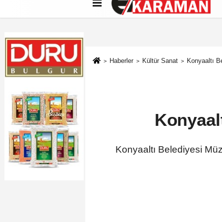
Künye
İletişim
Çerez Politikası
G
Haberler
Kültür Sanat
Konyaaltı Be
Konyaalt
Konyaaltı Belediyesi Müzi