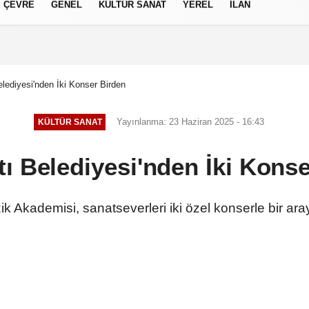
ÇEVRE
GENEL
KÜLTÜR SANAT
YEREL
İLAN
izlilik İlkeleri
lediyesi'nden İki Konser Birden
Yayınlanma: 23 Haziran 2025 - 16:43
KÜLTÜR SANAT
ı Belediyesi'nden İki Kons
k Akademisi, sanatseverleri iki özel konserle bir ara