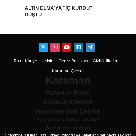
ALTIN ELMA'YA "İÇ KURDU"
DÜŞTÜ
Rss
Künye
İletişim
Çerez Politikası
Gizlilik İlkeleri
Karaman Çiçekci
Karaman
Karaman Haber
Karaman Haberleri
Karaman Son Dakika
Karaman son dakika Haberleri
Karamandan haberler
Sitemizde bulunan yazı , video, fotoğraf ve haberlerin her hakkı saklıdır.