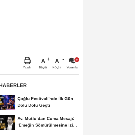
A
A
Büyüt
Küçült
Yazdır
Yorumlar
 HABERLER
Çoğlu Festivali'nde İlk Gün
Dolu Dolu Geçti
Av. Mutlu’dan Cuma Mesajı:
‘Emeğin Sömürülmesine İzin
Vermeyiz’...