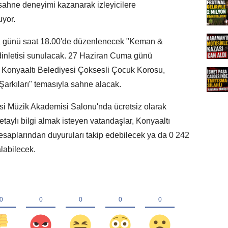
ra sahne deneyimi kazanarak izleyicilere
uyor.
 günü saat 18.00'de düzenlenecek "Keman &
k dinletisi sunulacak. 27 Haziran Cuma günü
se Konyaaltı Belediyesi Çoksesli Çocuk Korosu,
arkıları" temasıyla sahne alacak.
yesi Müzik Akademisi Salonu'nda ücretsiz olarak
detaylı bilgi almak isteyen vatandaşlar, Konyaaltı
esaplarından duyuruları takip edebilecek ya da 0 242
labilecek.