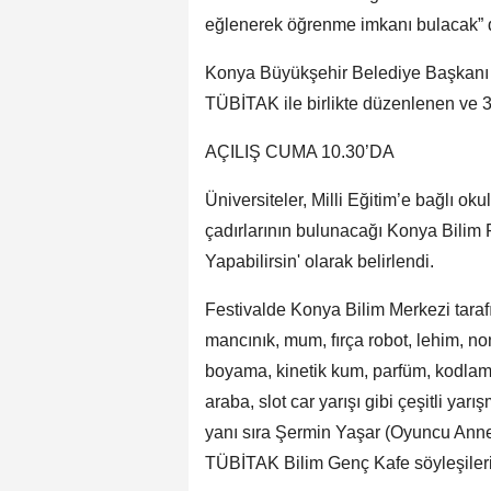
eğlenerek öğrenme imkanı bulacak” 
Konya Büyükşehir Belediye Başkanı Ta
TÜBİTAK ile birlikte düzenlenen ve 3 
AÇILIŞ CUMA 10.30’DA
Üniversiteler, Milli Eğitim’e bağlı oku
çadırlarının bulunacağı Konya Bilim F
Yapabilirsin' olarak belirlendi.
Festivalde Konya Bilim Merkezi tarafı
mancınık, mum, fırça robot, lehim, n
boyama, kinetik kum, parfüm, kodlama a
araba, slot car yarışı gibi çeşitli yar
yanı sıra Şermin Yaşar (Oyuncu Anne
TÜBİTAK Bilim Genç Kafe söyleşileri 