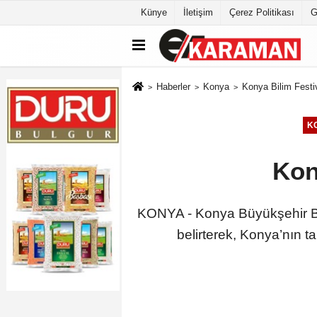
Künye
İletişim
Çerez Politikası
G
Haberler
Konya
Konya Bilim Festiv
K
Kon
KONYA - Konya Büyükşehir Bel
belirterek, Konya’nın t