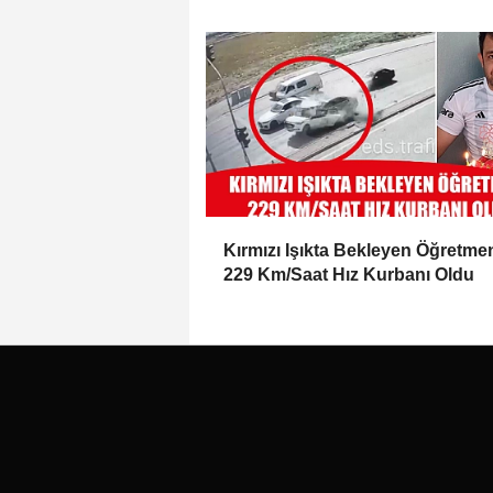
Bıçakladı
Kırmızı Işıkta Bekleyen Öğretme
229 Km/Saat Hız Kurbanı Oldu