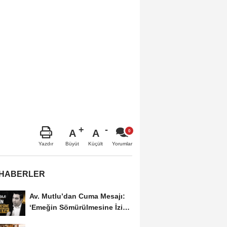
A
A
Büyüt
Küçült
Yazdır
Yorumlar
 HABERLER
Av. Mutlu’dan Cuma Mesajı:
‘Emeğin Sömürülmesine İzin
Vermeyiz’...