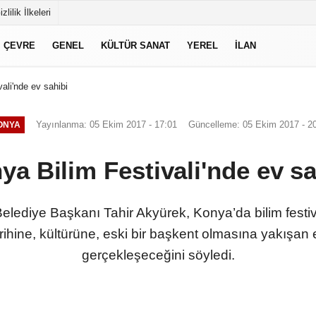
izlilik İlkeleri
ÇEVRE
GENEL
KÜLTÜR SANAT
YEREL
İLAN
ali'nde ev sahibi
Yayınlanma: 05 Ekim 2017 - 17:01
Güncelleme: 05 Ekim 2017 - 2
ONYA
ya Bilim Festivali'nde ev sa
ediye Başkanı Tahir Akyürek, Konya’da bilim festival
arihine, kültürüne, eski bir başkent olmasına yakışan e
gerçekleşeceğini söyledi.