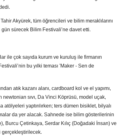
dedi.
hir Akyürek, tüm öğrencileri ve bilim meraklılarını
gün sürecek Bilim Festivali’ne davet etti.
llar ile çok sayıda kurum ve kuruluş ile firmanın
estivali’nin bu yılki teması 'Maker - Sen de
ndan atık kazanı alanı, cardboard kol ve el yapımı,
on newtonian sıvı, Da Vinci Köprüsü, model uçak,
tölyeleri yaptırılırken; ters dümen bisiklet, bilyalı
ışmalar da yer alacak. Sahnede ise bilim gösterilerinin
), Burcu Çetinkaya, Serdar Kılıç (Doğadaki İnsan) ve
gerçekleştirilecek.