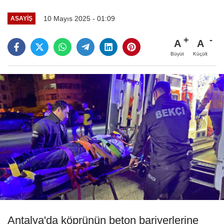
10 Mayıs 2025 - 01:09
ASAYIŞ
A
A
Büyüt
Küçült
Antalya'da köprünün beton bariyerlerine