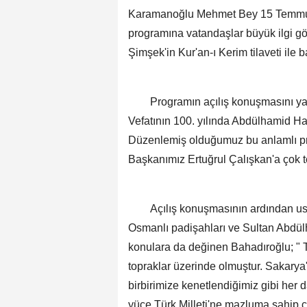
Karamanoğlu Mehmet Bey 15 Temmuz
programına vatandaşlar büyük ilgi 
Şimşek'in Kur'an-ı Kerim tilaveti ile b
Programın açılış konuşmasını yap
Vefatının 100. yılında Abdülhamid Ha
Düzenlemiş olduğumuz bu anlamlı pr
Başkanımız Ertuğrul Çalışkan'a çok t
Açılış konuşmasının ardından usta 
Osmanlı padişahları ve Sultan Abdül
konulara da değinen Bahadıroğlu; "
topraklar üzerinde olmuştur. Sakary
birbirimize kenetlendiğimiz gibi her d
yüce Türk Milleti'ne mazluma sahip 