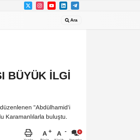
Ara
 BÜYÜK İLGİ
 düzenlenen "Abdülhamid'i
u Karamanlılarla buluştu.
A
A
Büyüt
Küçült
Yazdır
Yorumlar