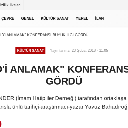
izlilik İlkeleri
ÇEVRE
GENEL
KÜLTÜR SANAT
YEREL
İLAN
D'İ ANLAMAK" KONFERANSI BÜYÜK İLGİ GÖRDÜ
Yayınlanma: 23 Şubat 2018 - 11:05
KÜLTÜR SANAT
'İ ANLAMAK" KONFERANSI
GÖRDÜ
DER (İmam Hatipliler Derneği) tarafından ortaklaşa
sla ünlü tarihçi-araştırmacı-yazar Yavuz Bahadıroğl