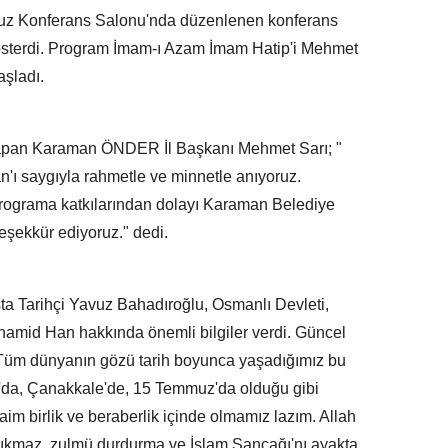
 Konferans Salonu'nda düzenlenen konferans
gösterdi. Program İmam-ı Azam İmam Hatip'i Mehmet
aşladı.
an Karaman ÖNDER İl Başkanı Mehmet Sarı; "
n'ı saygıyla rahmetle ve minnetle anıyoruz.
ograma katkılarından dolayı Karaman Belediye
eşekkür ediyoruz." dedi.
Tarihçi Yavuz Bahadıroğlu, Osmanlı Devleti,
hamid Han hakkında önemli bilgiler verdi. Güncel
 Tüm dünyanın gözü tarih boyunca yaşadığımız bu
a'da, Çanakkale'de, 15 Temmuz'da olduğu gibi
aim birlik ve beraberlik içinde olmamız lazım. Allah
çıkmaz, zulmü durdurma ve İslam Sancağı'nı ayakta