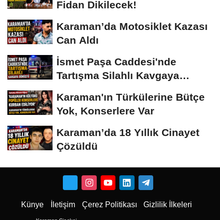
Fidan Dikilecek!
Karaman’da Motosiklet Kazası
Can Aldı
İsmet Paşa Caddesi'nde
Tartışma Silahlı Kavgaya
Dönüştü
Karaman'ın Türkülerine Bütçe
Yok, Konserlere Var
Karaman’da 18 Yıllık Cinayet
Çözüldü
Künye
İletişim
Çerez Politikası
Gizlilik İlkeleri