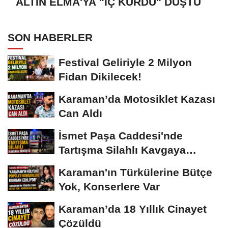
ALTIN ELMA'YA "İÇ KURDU" DÜŞTÜ
SON HABERLER
Festival Geliriyle 2 Milyon
Fidan Dikilecek!
Karaman’da Motosiklet Kazası
Can Aldı
İsmet Paşa Caddesi'nde
Tartışma Silahlı Kavgaya
Dönüştü
Karaman'ın Türkülerine Bütçe
Yok, Konserlere Var
Karaman’da 18 Yıllık Cinayet
Çözüldü