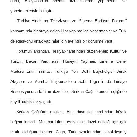
günü, Bollywood’un önemli dizi- sinema yapımcıları ve
yönetmenleriyle buluştu.
‘Türkiye-Hindistan Televizyon ve Sinema Endüstri Forumu”
kapsamında bir araya gelen Hint yapımcılar, yönetmenler ve Türk
delegasyonu ortak yapımlar için ayrıntılı bir görüşme yaptı.
Forumun ardından, Tesiyap tarafından düzenlenen; Kültür ve
Turizm Bakan Yardımcısı Hüseyin Yayman, Sinema Genel
Müdürü Erkin Yılmaz, Türkiye Yeni Delhi Büyükelçisi Burak
Akçapar ve Mumbai Başkonsolosu Sabri Ergen’in de Türkiye
Resepsiyonuna katılan davetliler, Serkan Çağrı konseri eşliğinde
keyifli dakikalar yaşadı.
Serkan Çağrı’nın ezgileri, Hint davetliler tarafından büyük
beğeni topladı. Mumbai Film Festivali’ne davet edildiği için çok
mutlu olduğunu belirten Çağrı, Türk ozanlarından, klasikleşmiş