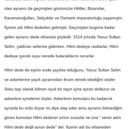
olan ayrancı da geçmişten günümüze Hititler, Bizanslar,
Karamanoğulları, Selçuklar ve Osmanlı imparatorluğu yaşamıştır.
İlçenin adı Hilmi dededen gelmiştir. Geçmişten bugüne kadar
gelen ayrancı dede efsanesi şöyledir. 1514 yılında Yavuz Sultan
Selim, çaldıran seferine giderken. Hilmi dedeye rastlarlar, Hilmi
dedeye içecek suyu nerede bulacaklarını sorarlar.
Hilmi dede de eşinin evde yayıkta olduğunu, Yavuz Sultan Selim
ve askerlerine yayık ayranından ikram etmek istediğini söyler.
Soku taşı olarak bilinen oyuk bir taşın içine ayran doldurur ve
askerlere içmelerini söyler. Askerlerin komutanı bu kadarcık
ayranla bu ordu doyar mı diye alay eder ama ayranın bitmediğini
gören komutan Hilmi dedenin sırtını sıvazlar ve ona " senin adın
Hilmi dede değil ayran dede" der. İlçenin adı bu efsaneden