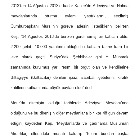
2013’ten 14 Ağustos 2013’e kadar Kahire’de Adeviyye ve Nahda
meydanlarında oturma eylemi yaptıklarını, seçilmiş
Cumhurbaşkanı Mursi’nin göreve iadesini istediklerini belirten
Keş, “14 Ağustos 2013’de benzeri görülmemiş bir katliam oldu.
2.200 şehit, 10.000 yaralının olduğu bu katliam tarihe kara bir
leke olarak geçti. Suriye’deki Şebbihalar gibi H. Mübarek
zamanında kurulmuş yarı resmi bir örgüt olan ve kendilerine
Biltagiyye (Baltacılar) denilen işsiz, sabıkalı çetelerin, kiralık
katillerin katliamlarda büyük payları oldu” dedi.
Mısır’da direnişin olduğu tarihlerde Adeviyye Meydanı’nda
olduğunu ve bu direnişin diğer meydanlarla birlikte 48 gün devam
ettiğini kaydeden Keş, “Meydanlarda ve çadırlarda Müslüman
Mısırlılar, ellerindeki musafı kaldırıp “Bizim bundan başka