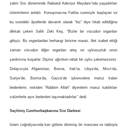
zalim Sisi döneminde Rabiatül Adeviye Meydanı’nda yaşadıkları
izlenimlerini anlattı. Konuşmasına Fatiha suresiyle başlayan ve
bu suredeki âyetlerde devamlı olarak “biz” diye hitab edildiğine
dikkati çeken Salih Zeki Keş, “Bizler bir vücudun organları
gibiyiz. Bu organlardan herhangi birisine maraz, illet isabet ettiği
zaman vücudun diğer organları ateş ve uykusuzluk onun
yardımına koşarlar. Dişiniz ağrırken rahat bir uyku çekemezsiniz.
Dolayısıyla Afganistan, Bosna, Irak’ta, Libya’da, Mısır’da,
Suriye’de, Burma’da, Gazze’de işkencelere maruz kalan
bedenlerin; eskiden “Rabbim Allah” diyenlerin maruz kaldıkları
zulümlerle aynı bedenleri taşımaktadırlar.” dedi.
Seçilmiş Cumhurbaşkanına Sisi Darbesi
İslam coğrafyasında kan gölüne dönmüş bir manzara ve tabloyla