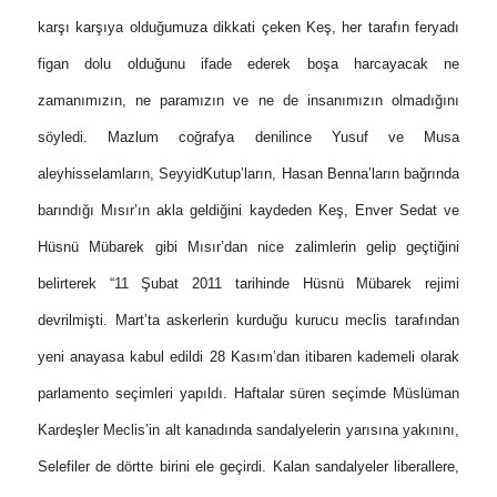
karşı karşıya olduğumuza dikkati çeken Keş, her tarafın feryadı
figan dolu olduğunu ifade ederek boşa harcayacak ne
zamanımızın, ne paramızın ve ne de insanımızın olmadığını
söyledi. Mazlum coğrafya denilince Yusuf ve Musa
aleyhisselamların, SeyyidKutup’ların, Hasan Benna’ların bağrında
barındığı Mısır’ın akla geldiğini kaydeden Keş, Enver Sedat ve
Hüsnü Mübarek gibi Mısır’dan nice zalimlerin gelip geçtiğini
belirterek “11 Şubat 2011 tarihinde Hüsnü Mübarek rejimi
devrilmişti. Mart’ta askerlerin kurduğu kurucu meclis tarafından
yeni anayasa kabul edildi 28 Kasım’dan itibaren kademeli olarak
parlamento seçimleri yapıldı. Haftalar süren seçimde Müslüman
Kardeşler Meclis’in alt kanadında sandalyelerin yarısına yakınını,
Selefiler de dörtte birini ele geçirdi. Kalan sandalyeler liberallere,