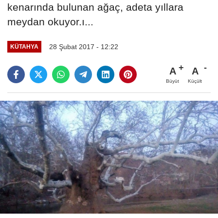
kenarında bulunan ağaç, adeta yıllara
meydan okuyor.ı...
28 Şubat 2017 - 12:22
KÜTAHYA
A
A
Büyüt
Küçült