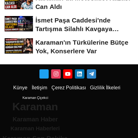
Can Aldı
İsmet Paşa Caddesi'nde
Tartışma Silahlı Kavgaya
Dönüştü
Karaman'ın Türkülerine Bütçe
Yok, Konserlere Var
Künye
İletişim
Çerez Politikası
Gizlilik İlkeleri
Karaman Çiçekci
Karaman
Karaman Haber
Karaman Haberleri