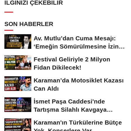
İLGINIZI ÇEKEBILIR
SON HABERLER
Av. Mutlu’dan Cuma Mesajı:
‘Emeğin Sömürülmesine İzin
Vermeyiz’...
Festival Geliriyle 2 Milyon
Fidan Dikilecek!
Karaman’da Motosiklet Kazası
Can Aldı
İsmet Paşa Caddesi'nde
Tartışma Silahlı Kavgaya
Dönüştü
Karaman'ın Türkülerine Bütçe
Yok, Konserlere Var