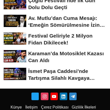
Çoğlu Festivali'nde İlk Gün
Dolu Dolu Geçti
Av. Mutlu’dan Cuma Mesajı:
‘Emeğin Sömürülmesine İzin
Vermeyiz’...
Festival Geliriyle 2 Milyon
Fidan Dikilecek!
Karaman’da Motosiklet Kazası
Can Aldı
İsmet Paşa Caddesi'nde
Tartışma Silahlı Kavgaya
Dönüştü
Künye
İletişim
Çerez Politikası
Gizlilik İlkeleri