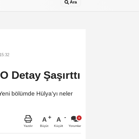
Ara
15:32
O Detay Şaşırttı
 Yeni bölümde Hülya'yı neler
A
A
Büyüt
Küçült
Yazdır
Yorumlar