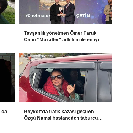
Tavşanlılı yönetmen Ömer Faruk
Çetin "Muzaffer" adlı film ile en iyi
belgesel film ödülü aldı
a'da
Beykoz'da trafik kazası geçiren
Özgü Namal hastaneden taburcu
oldu