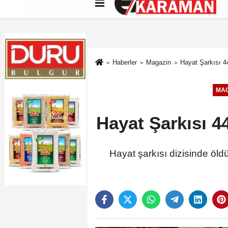
Künye
İletişim
Çerez Politikası
G
Haberler
Magazin
Hayat Şarkısı 4
MAG
Hayat Şarkısı 4
Hayat şarkısı dizisinde öld