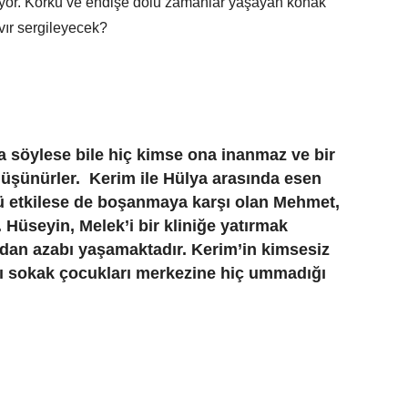
ediyor. Korku ve endişe dolu zamanlar yaşayan konak
avır sergileyecek?
şandı
a söylese bile hiç kimse ona inanmaz ve bir
düşünürler.
Kerim ile Hülya
arasında esen
ötü etkilese de boşanmaya karşı olan Mehmet,
Hüseyin, Melek’i bir kliniğe yatırmak
dan azabı yaşamaktadır. Kerim’in kimsesiz
ğı sokak çocukları merkezine hiç ummadığı