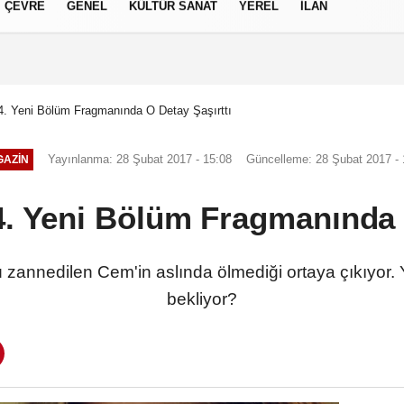
ÇEVRE
GENEL
KÜLTÜR SANAT
YEREL
İLAN
izlilik İlkeleri
4. Yeni Bölüm Fragmanında O Detay Şaşırttı
Yayınlanma: 28 Şubat 2017 - 15:08
Güncelleme: 28 Şubat 2017 - 
AZIN
4. Yeni Bölüm Fragmanında 
ü zannedilen Cem'in aslında ölmediği ortaya çıkıyor.
bekliyor?