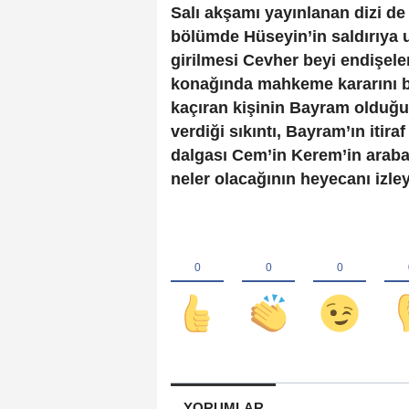
Salı akşamı yayınlanan dizi de
bölümde Hüseyin’in saldırıya 
girilmesi Cevher beyi endişel
konağında mahkeme kararını be
kaçıran kişinin Bayram olduğ
verdiği sıkıntı, Bayram’ın itira
dalgası Cem’in Kerem’in ara
neler olacağının heyecanı izle
YORUMLAR