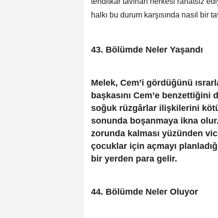
tehditkâr tavırları herkesi rahatsız 
halkı bu durum karşısında nasıl bir t
43. Bölümde Neler Ya
Melek, Cem’i gördüğünü ısrarl
başkasını Cem’e benzettiğini 
soğuk rüzgârlar ilişkilerini k
sonunda boşanmaya ikna olur. 
zorunda kalması yüzünden vic
çocuklar için açmayı planladı
bir yerden para gelir.
44. Bölümde Neler Oluyor