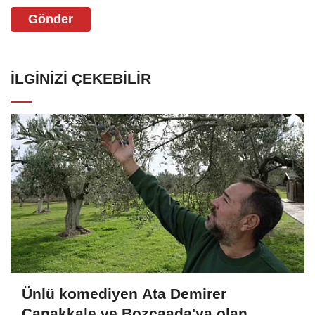
Gönder
İLGINIZI ÇEKEBILIR
Ünlü komediyen Ata Demirer
Çanakkale ve Bozcaada'ya olan